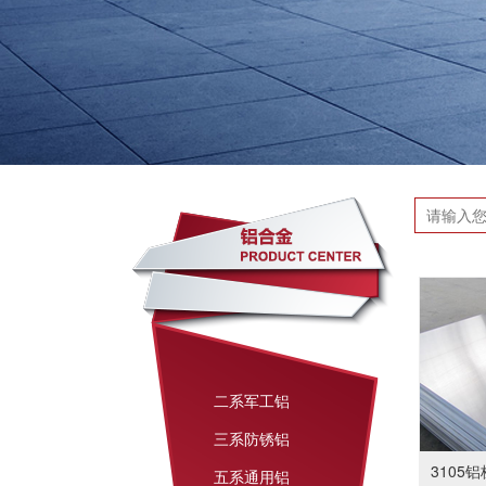
二系军工铝
三系防锈铝
3105铝
五系通用铝