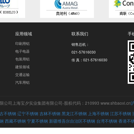
应用领域
联系我们
手
印刷用铝
销售总机：
电子电器
021-57616030
包装用铝
传 真：021-57616030
建筑领域
交通运输
汽车用铝
上海宝夕实业集团有限公司-股权代码：210993 www.shbaoxi.cn
沪
古不锈钢
辽宁不锈钢
吉林不锈钢
黑龙江不锈钢
上海不锈钢
江苏不锈钢
钢
西藏不锈钢
宁夏不锈钢
新疆维吾尔自治区不锈钢
台湾不锈钢
香港不