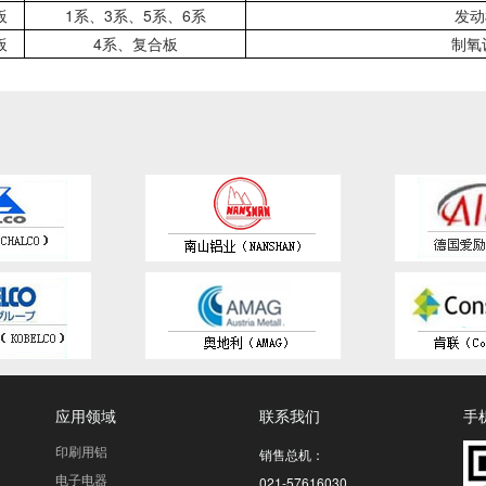
板
1系、3系、5系、6系
发动
板
4系、复合板
制氧
应用领域
联系我们
手
印刷用铝
销售总机：
电子电器
021-57616030