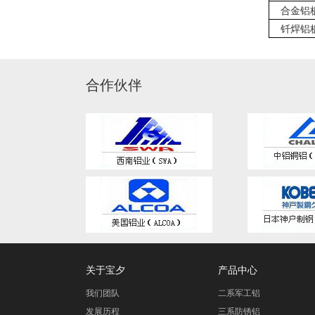
合金铝
钎焊铝
合作伙伴
关于宝夕
产品中心
我们团队
二系军工铝
发展历程
三系防锈铝