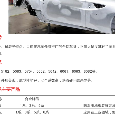
势
轻、耐磨等特点。目前在汽车领域推广的全铝车身，不仅大幅度减轻了车
响。
求
182、5083、5754、5052、5042、6061、6063、6082等。
：外形美观，成型性能好，安全系数高，烤漆硬化效果显著。
铝主要产品
称
合金牌号
板
1系、3系、5系
防滑用地板装饰装
板
1系、3系、5系、6系
应用在工业领域，