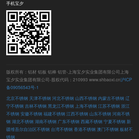
手机宝夕
版权所有：铝材 铝板 铝棒 铝管-上海宝夕实业集团有限公司上海
宝夕实业集团有限公司-股权代码：210993 www.shbaoxi.cn
沪ICP
备09056543号-1
北京不锈钢
天津不锈钢
河北不锈钢
山西不锈钢
内蒙古不锈钢
辽
宁不锈钢
吉林不锈钢
黑龙江不锈钢
上海不锈钢
江苏不锈钢
浙江
不锈钢
安徽不锈钢
福建不锈钢
江西不锈钢
山东不锈钢
河南不锈
钢
湖北不锈钢
湖南不锈钢
广东不锈钢
西藏不锈钢
宁夏不锈钢
新
疆维吾尔自治区不锈钢
台湾不锈钢
香港不锈钢
澳门不锈钢
板材不
锈钢